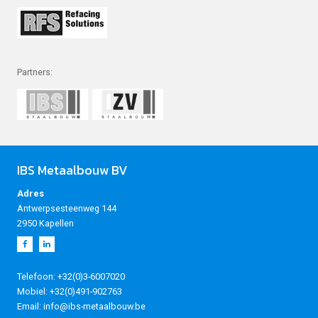
Partners:
IBS Metaalbouw BV
Adres
Antwerpsesteenweg 144
2950 Kapellen
Telefoon: +32(0)3-6007020
Mobiel: +32(0)491-902763
Email: info@ibs-metaalbouw.be