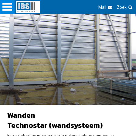
Mail
Zoek
Wanden
Technostar (wandsysteem)
Er zijn situaties waar extreme geluidsisolatie gewenst is,